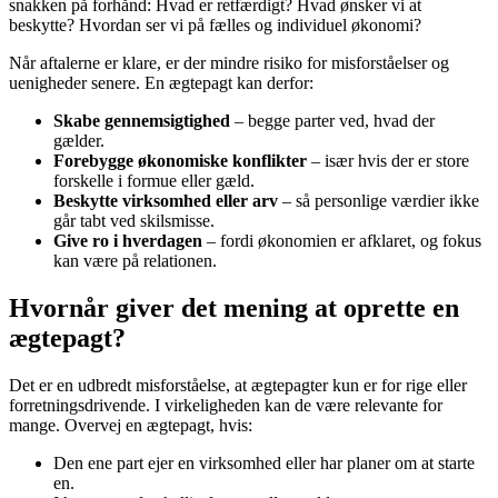
snakken på forhånd: Hvad er retfærdigt? Hvad ønsker vi at
beskytte? Hvordan ser vi på fælles og individuel økonomi?
Når aftalerne er klare, er der mindre risiko for misforståelser og
uenigheder senere. En ægtepagt kan derfor:
Skabe gennemsigtighed
– begge parter ved, hvad der
gælder.
Forebygge økonomiske konflikter
– især hvis der er store
forskelle i formue eller gæld.
Beskytte virksomhed eller arv
– så personlige værdier ikke
går tabt ved skilsmisse.
Give ro i hverdagen
– fordi økonomien er afklaret, og fokus
kan være på relationen.
Hvornår giver det mening at oprette en
ægtepagt?
Det er en udbredt misforståelse, at ægtepagter kun er for rige eller
forretningsdrivende. I virkeligheden kan de være relevante for
mange. Overvej en ægtepagt, hvis:
Den ene part ejer en virksomhed eller har planer om at starte
en.