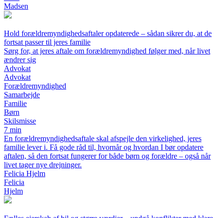
Madsen
Hold forældremyndighedsaftaler opdaterede – sådan sikrer du, at de
fortsat passer til jeres familie
Sørg for, at jeres aftale om forældremyndighed følger med, når livet
ændrer sig
Advokat
Advokat
Forældremyndighed
Samarbejde
Familie
Børn
Skilsmisse
7 min
En forældremyndighedsaftale skal afspejle den virkelighed, jeres
familie lever i. Få gode råd til, hvornår og hvordan I bør opdatere
aftalen, så den fortsat fungerer for både børn og forældre – også når
livet tager nye drejninger.
Felicia Hjelm
Felicia
Hjelm