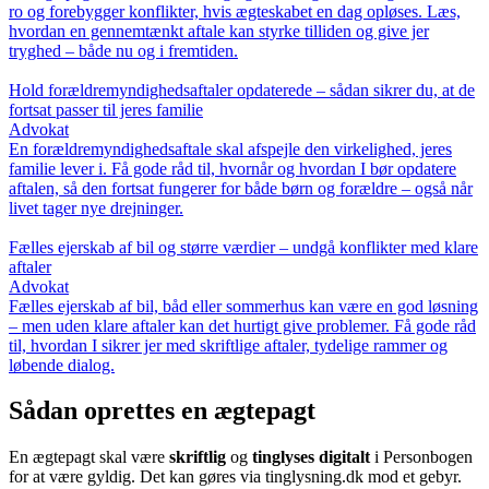
ro og forebygger konflikter, hvis ægteskabet en dag opløses. Læs,
hvordan en gennemtænkt aftale kan styrke tilliden og give jer
tryghed – både nu og i fremtiden.
Hold forældremyndighedsaftaler opdaterede – sådan sikrer du, at de
fortsat passer til jeres familie
Advokat
En forældremyndighedsaftale skal afspejle den virkelighed, jeres
familie lever i. Få gode råd til, hvornår og hvordan I bør opdatere
aftalen, så den fortsat fungerer for både børn og forældre – også når
livet tager nye drejninger.
Fælles ejerskab af bil og større værdier – undgå konflikter med klare
aftaler
Advokat
Fælles ejerskab af bil, båd eller sommerhus kan være en god løsning
– men uden klare aftaler kan det hurtigt give problemer. Få gode råd
til, hvordan I sikrer jer med skriftlige aftaler, tydelige rammer og
løbende dialog.
Sådan oprettes en ægtepagt
En ægtepagt skal være
skriftlig
og
tinglyses digitalt
i Personbogen
for at være gyldig. Det kan gøres via tinglysning.dk mod et gebyr.