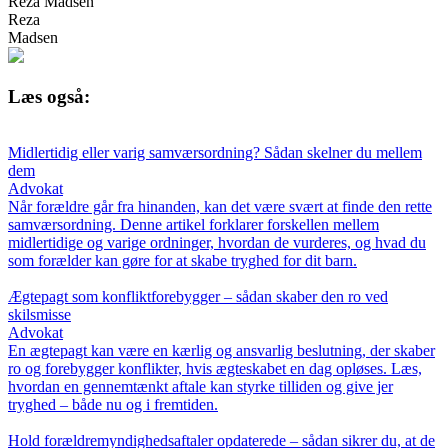
Reza Madsen
Reza
Madsen
Læs også:
Midlertidig eller varig samværsordning? Sådan skelner du mellem
dem
Advokat
Når forældre går fra hinanden, kan det være svært at finde den rette
samværsordning. Denne artikel forklarer forskellen mellem
midlertidige og varige ordninger, hvordan de vurderes, og hvad du
som forælder kan gøre for at skabe tryghed for dit barn.
Ægtepagt som konfliktforebygger – sådan skaber den ro ved
skilsmisse
Advokat
En ægtepagt kan være en kærlig og ansvarlig beslutning, der skaber
ro og forebygger konflikter, hvis ægteskabet en dag opløses. Læs,
hvordan en gennemtænkt aftale kan styrke tilliden og give jer
tryghed – både nu og i fremtiden.
Hold forældremyndighedsaftaler opdaterede – sådan sikrer du, at de