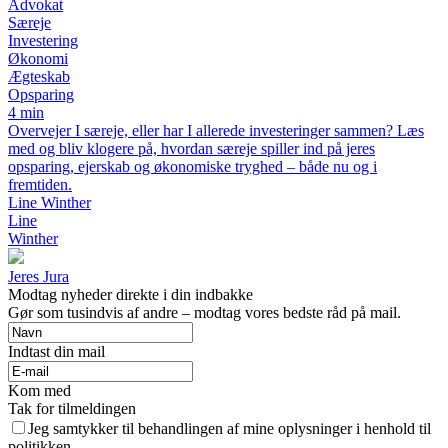
Advokat
Særeje
Investering
Økonomi
Ægteskab
Opsparing
4 min
Overvejer I særeje, eller har I allerede investeringer sammen? Læs
med og bliv klogere på, hvordan særeje spiller ind på jeres
opsparing, ejerskab og økonomiske tryghed – både nu og i
fremtiden.
Line Winther
Line
Winther
Jeres Jura
Modtag nyheder direkte i din indbakke
Gør som tusindvis af andre – modtag vores bedste råd på mail.
Indtast din mail
Kom med
Tak for tilmeldingen
Jeg samtykker til behandlingen af mine oplysninger i henhold til
politikken.