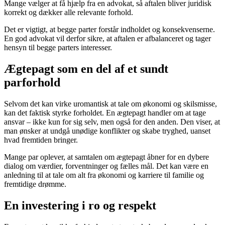
Mange vælger at få hjælp fra en advokat, så aftalen bliver juridisk
korrekt og dækker alle relevante forhold.
Det er vigtigt, at begge parter forstår indholdet og konsekvenserne.
En god advokat vil derfor sikre, at aftalen er afbalanceret og tager
hensyn til begge parters interesser.
Ægtepagt som en del af et sundt
parforhold
Selvom det kan virke uromantisk at tale om økonomi og skilsmisse,
kan det faktisk styrke forholdet. En ægtepagt handler om at tage
ansvar – ikke kun for sig selv, men også for den anden. Den viser, at
man ønsker at undgå unødige konflikter og skabe tryghed, uanset
hvad fremtiden bringer.
Mange par oplever, at samtalen om ægtepagt åbner for en dybere
dialog om værdier, forventninger og fælles mål. Det kan være en
anledning til at tale om alt fra økonomi og karriere til familie og
fremtidige drømme.
En investering i ro og respekt