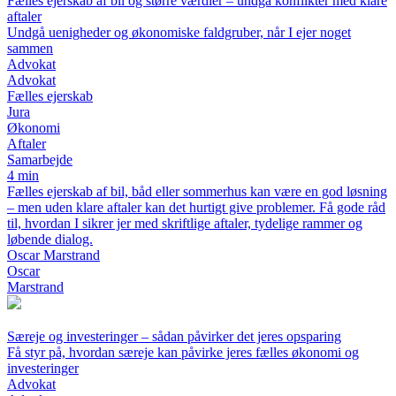
Fælles ejerskab af bil og større værdier – undgå konflikter med klare
aftaler
Undgå uenigheder og økonomiske faldgruber, når I ejer noget
sammen
Advokat
Advokat
Fælles ejerskab
Jura
Økonomi
Aftaler
Samarbejde
4 min
Fælles ejerskab af bil, båd eller sommerhus kan være en god løsning
– men uden klare aftaler kan det hurtigt give problemer. Få gode råd
til, hvordan I sikrer jer med skriftlige aftaler, tydelige rammer og
løbende dialog.
Oscar Marstrand
Oscar
Marstrand
Særeje og investeringer – sådan påvirker det jeres opsparing
Få styr på, hvordan særeje kan påvirke jeres fælles økonomi og
investeringer
Advokat