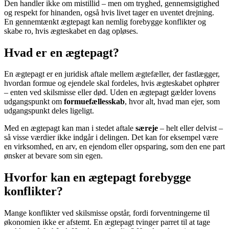
Den handler ikke om mistillid – men om tryghed, gennemsigtighed
og respekt for hinanden, også hvis livet tager en uventet drejning.
En gennemtænkt ægtepagt kan nemlig forebygge konflikter og
skabe ro, hvis ægteskabet en dag opløses.
Hvad er en ægtepagt?
En ægtepagt er en juridisk aftale mellem ægtefæller, der fastlægger,
hvordan formue og ejendele skal fordeles, hvis ægteskabet ophører
– enten ved skilsmisse eller død. Uden en ægtepagt gælder lovens
udgangspunkt om
formuefællesskab
, hvor alt, hvad man ejer, som
udgangspunkt deles ligeligt.
Med en ægtepagt kan man i stedet aftale
særeje
– helt eller delvist –
så visse værdier ikke indgår i delingen. Det kan for eksempel være
en virksomhed, en arv, en ejendom eller opsparing, som den ene part
ønsker at bevare som sin egen.
Hvorfor kan en ægtepagt forebygge
konflikter?
Mange konflikter ved skilsmisse opstår, fordi forventningerne til
økonomien ikke er afstemt. En ægtepagt tvinger parret til at tage