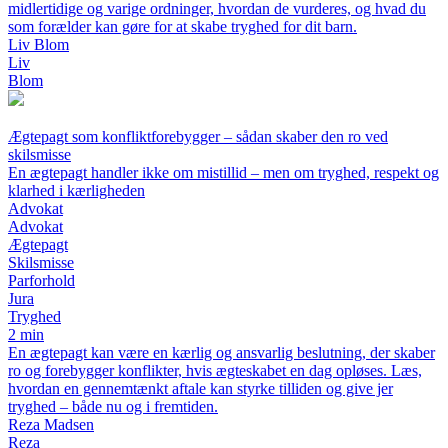
midlertidige og varige ordninger, hvordan de vurderes, og hvad du
som forælder kan gøre for at skabe tryghed for dit barn.
Liv Blom
Liv
Blom
Ægtepagt som konfliktforebygger – sådan skaber den ro ved
skilsmisse
En ægtepagt handler ikke om mistillid – men om tryghed, respekt og
klarhed i kærligheden
Advokat
Advokat
Ægtepagt
Skilsmisse
Parforhold
Jura
Tryghed
2 min
En ægtepagt kan være en kærlig og ansvarlig beslutning, der skaber
ro og forebygger konflikter, hvis ægteskabet en dag opløses. Læs,
hvordan en gennemtænkt aftale kan styrke tilliden og give jer
tryghed – både nu og i fremtiden.
Reza Madsen
Reza