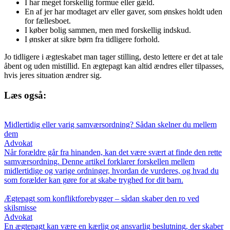
I har meget forskellig formue eller gæld.
En af jer har modtaget arv eller gaver, som ønskes holdt uden
for fællesboet.
I køber bolig sammen, men med forskellig indskud.
I ønsker at sikre børn fra tidligere forhold.
Jo tidligere i ægteskabet man tager stilling, desto lettere er det at tale
åbent og uden mistillid. En ægtepagt kan altid ændres eller tilpasses,
hvis jeres situation ændrer sig.
Læs også:
Midlertidig eller varig samværsordning? Sådan skelner du mellem
dem
Advokat
Når forældre går fra hinanden, kan det være svært at finde den rette
samværsordning. Denne artikel forklarer forskellen mellem
midlertidige og varige ordninger, hvordan de vurderes, og hvad du
som forælder kan gøre for at skabe tryghed for dit barn.
Ægtepagt som konfliktforebygger – sådan skaber den ro ved
skilsmisse
Advokat
En ægtepagt kan være en kærlig og ansvarlig beslutning, der skaber