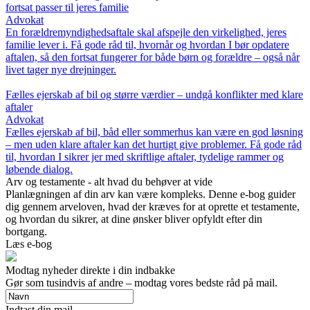
fortsat passer til jeres familie
Advokat
En forældremyndighedsaftale skal afspejle den virkelighed, jeres
familie lever i. Få gode råd til, hvornår og hvordan I bør opdatere
aftalen, så den fortsat fungerer for både børn og forældre – også når
livet tager nye drejninger.
Fælles ejerskab af bil og større værdier – undgå konflikter med klare
aftaler
Advokat
Fælles ejerskab af bil, båd eller sommerhus kan være en god løsning
– men uden klare aftaler kan det hurtigt give problemer. Få gode råd
til, hvordan I sikrer jer med skriftlige aftaler, tydelige rammer og
løbende dialog.
Arv og testamente - alt hvad du behøver at vide
Planlægningen af din arv kan være kompleks. Denne e-bog guider
dig gennem arveloven, hvad der kræves for at oprette et testamente,
og hvordan du sikrer, at dine ønsker bliver opfyldt efter din
bortgang.
Læs e-bog
Modtag nyheder direkte i din indbakke
Gør som tusindvis af andre – modtag vores bedste råd på mail.
Indtast din mail