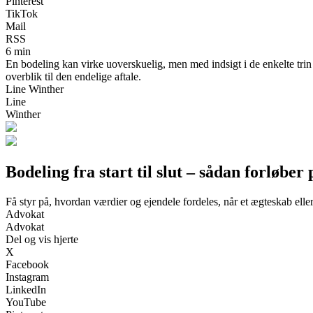
Pinterest
TikTok
Mail
RSS
6 min
En bodeling kan virke uoverskuelig, men med indsigt i de enkelte trin 
overblik til den endelige aftale.
Line Winther
Line
Winther
Bodeling fra start til slut – sådan forløbe
Få styr på, hvordan værdier og ejendele fordeles, når et ægteskab elle
Advokat
Advokat
Del og vis hjerte
X
Facebook
Instagram
LinkedIn
YouTube