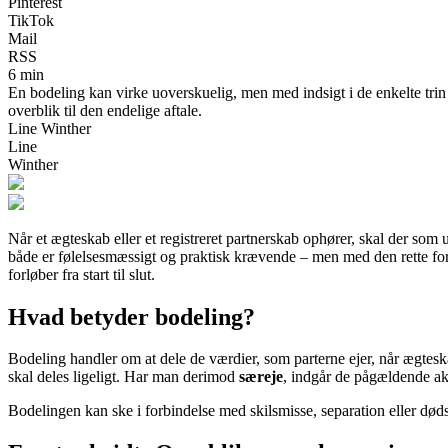
Pinterest
TikTok
Mail
RSS
6 min
En bodeling kan virke uoverskuelig, men med indsigt i de enkelte trin 
overblik til den endelige aftale.
Line Winther
Line
Winther
Når et ægteskab eller et registreret partnerskab ophører, skal der som
både er følelsesmæssigt og praktisk krævende – men med den rette fors
forløber fra start til slut.
Hvad betyder bodeling?
Bodeling handler om at dele de værdier, som parterne ejer, når ægteska
skal deles ligeligt. Har man derimod
særeje
, indgår de pågældende ak
Bodelingen kan ske i forbindelse med skilsmisse, separation eller død