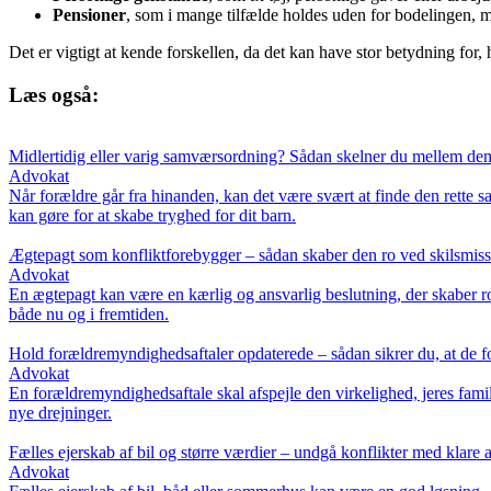
Pensioner
, som i mange tilfælde holdes uden for bodelingen, m
Det er vigtigt at kende forskellen, da det kan have stor betydning for,
Læs også:
Midlertidig eller varig samværsordning? Sådan skelner du mellem de
Advokat
Når forældre går fra hinanden, kan det være svært at finde den rette
kan gøre for at skabe tryghed for dit barn.
Ægtepagt som konfliktforebygger – sådan skaber den ro ved skilsmis
Advokat
En ægtepagt kan være en kærlig og ansvarlig beslutning, der skaber ro
både nu og i fremtiden.
Hold forældremyndighedsaftaler opdaterede – sådan sikrer du, at de fort
Advokat
En forældremyndighedsaftale skal afspejle den virkelighed, jeres famili
nye drejninger.
Fælles ejerskab af bil og større værdier – undgå konflikter med klare a
Advokat