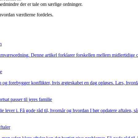
edmindre der er tale om særlige ordninger.
 hvordan værdierne fordeles.
m
 samværsordning. Denne artikel forklarer forskellen mellem midlertidige
se
 og forebygger konflikter, hvis ægteskabet en dag opløses. Læs, hvorda
sat passer til jeres familie
e lever i. Få gode råd til, hvornår og hvordan I bør opdatere aftalen, så
ftaler