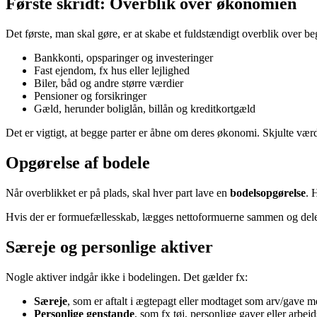
Første skridt: Overblik over økonomien
Det første, man skal gøre, er at skabe et fuldstændigt overblik over b
Bankkonti, opsparinger og investeringer
Fast ejendom, fx hus eller lejlighed
Biler, båd og andre større værdier
Pensioner og forsikringer
Gæld, herunder boliglån, billån og kreditkortgæld
Det er vigtigt, at begge parter er åbne om deres økonomi. Skjulte værd
Opgørelse af bodele
Når overblikket er på plads, skal hver part lave en
bodelsopgørelse
. 
Hvis der er formuefællesskab, lægges nettoformuerne sammen og deles
Særeje og personlige aktiver
Nogle aktiver indgår ikke i bodelingen. Det gælder fx:
Særeje
, som er aftalt i ægtepagt eller modtaget som arv/gave 
Personlige genstande
, som fx tøj, personlige gaver eller arbej