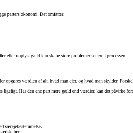
egge parters økonomi. Det omfatter:
ier eller uoplyst gæld kan skabe store problemer senere i processen.
Her opgøres værdien af alt, hvad man ejer, og hvad man skylder. Forske
 ligeligt. Har den ene part mere gæld end værdier, kan det påvirke fo
med særejebestemmelse.
dsredskaber.