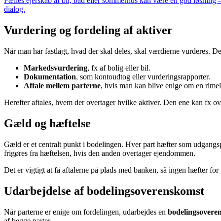
Fælles ejerskab af bil, båd eller sommerhus kan være en god løsning – 
dialog.
Vurdering og fordeling af aktiver
Når man har fastlagt, hvad der skal deles, skal værdierne vurderes. De
Markedsvurdering
, fx af bolig eller bil.
Dokumentation
, som kontoudtog eller vurderingsrapporter.
Aftale mellem parterne
, hvis man kan blive enige om en rimel
Herefter aftales, hvem der overtager hvilke aktiver. Den ene kan fx 
Gæld og hæftelse
Gæld er et centralt punkt i bodelingen. Hver part hæfter som udgangspu
frigøres fra hæftelsen, hvis den anden overtager ejendommen.
Det er vigtigt at få aftalerne på plads med banken, så ingen hæfter for
Udarbejdelse af bodelingsoverenskomst
Når parterne er enige om fordelingen, udarbejdes en
bodelingsovere
af begge parter.