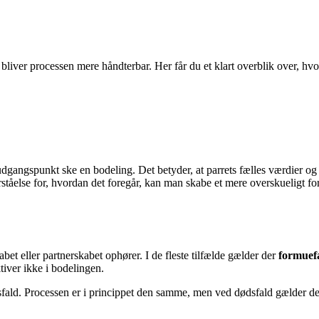
bliver processen mere håndterbar. Her får du et klart overblik over, hv
 udgangspunkt ske en bodeling. Det betyder, at parrets fælles værdier o
tåelse for, hvordan det foregår, kan man skabe et mere overskueligt fo
bet eller partnerskabet ophører. I de fleste tilfælde gælder der
formuef
tiver ikke i bodelingen.
sfald. Processen er i princippet den samme, men ved dødsfald gælder der