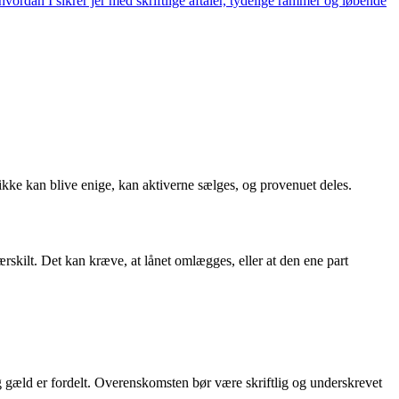
vordan I sikrer jer med skriftlige aftaler, tydelige rammer og løbende
kke kan blive enige, kan aktiverne sælges, og provenuet deles.
rskilt. Det kan kræve, at lånet omlægges, eller at den ene part
g gæld er fordelt. Overenskomsten bør være skriftlig og underskrevet