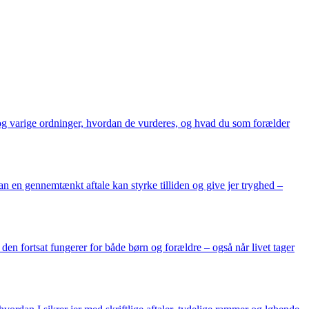
 og varige ordninger, hvordan de vurderes, og hvad du som forælder
n en gennemtænkt aftale kan styrke tilliden og give jer tryghed –
 den fortsat fungerer for både børn og forældre – også når livet tager