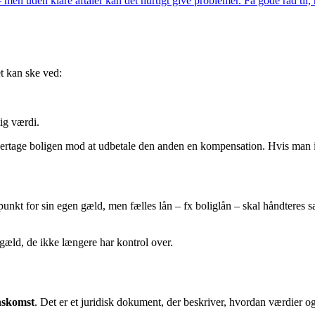
men uden klare aftaler kan det hurtigt give problemer. Få gode råd til, h
t kan ske ved:
ig værdi.
overtage boligen mod at udbetale den anden en kompensation. Hvis man i
nkt for sin egen gæld, men fælles lån – fx boliglån – skal håndteres sæ
 gæld, de ikke længere har kontrol over.
nskomst
. Det er et juridisk dokument, der beskriver, hvordan værdier o