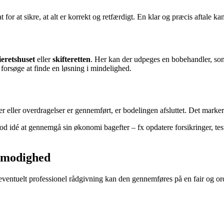
r at sikre, at alt er korrekt og retfærdigt. En klar og præcis aftale ka
ieretshuset
eller
skifteretten
. Her kan der udpeges en bobehandler, s
forsøge at finde en løsning i mindelighed.
r eller overdragelser er gennemført, er bodelingen afsluttet. Det mark
 god idé at gennemgå sin økonomi bagefter – fx opdatere forsikringer, te
ålmodighed
ventuelt professionel rådgivning kan den gennemføres på en fair og orde