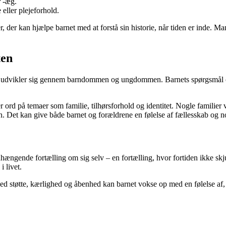
r -æg.
 eller plejeforhold.
 der kan hjælpe barnet med at forstå sin historie, når tiden er inde. Man
ten
der udvikler sig gennem barndommen og ungdommen. Barnets spørgsmål 
er ord på temaer som familie, tilhørsforhold og identitet. Nogle familie
n. Det kan give både barnet og forældrene en følelse af fællesskab og no
ængende fortælling om sig selv – en fortælling, hvor fortiden ikke skju
i livet.
d støtte, kærlighed og åbenhed kan barnet vokse op med en følelse af, a