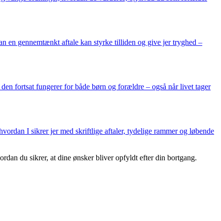
n en gennemtænkt aftale kan styrke tilliden og give jer tryghed –
 den fortsat fungerer for både børn og forældre – også når livet tager
vordan I sikrer jer med skriftlige aftaler, tydelige rammer og løbende
an du sikrer, at dine ønsker bliver opfyldt efter din bortgang.