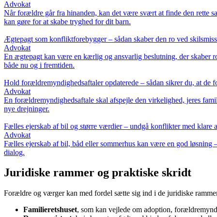
Advokat
Når forældre går fra hinanden, kan det være svært at finde den rette
kan gøre for at skabe tryghed for dit barn.
Ægtepagt som konfliktforebygger – sådan skaber den ro ved skilsmis
Advokat
En ægtepagt kan være en kærlig og ansvarlig beslutning, der skaber ro
både nu og i fremtiden.
Hold forældremyndighedsaftaler opdaterede – sådan sikrer du, at de fort
Advokat
En forældremyndighedsaftale skal afspejle den virkelighed, jeres famili
nye drejninger.
Fælles ejerskab af bil og større værdier – undgå konflikter med klare a
Advokat
Fælles ejerskab af bil, båd eller sommerhus kan være en god løsning – 
dialog.
Juridiske rammer og praktiske skridt
Forældre og værger kan med fordel sætte sig ind i de juridiske rammer,
Familieretshuset
, som kan vejlede om adoption, forældremyn