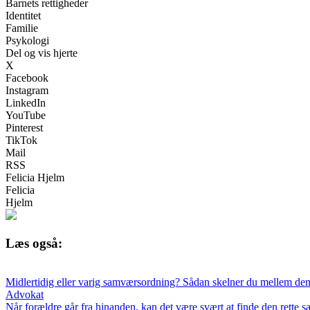
Barnets rettigheder
Identitet
Familie
Psykologi
Del og vis hjerte
X
Facebook
Instagram
LinkedIn
YouTube
Pinterest
TikTok
Mail
RSS
Felicia Hjelm
Felicia
Hjelm
Læs også:
Midlertidig eller varig samværsordning? Sådan skelner du mellem de
Advokat
Når forældre går fra hinanden, kan det være svært at finde den rette