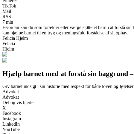
Pinterest
TikTok
Mail
RSS
7 min
Hvordan kan du som forælder eller værge støtte et barn i at forstå sin 
kan hjælpe barnet til en tryg og meningsfuld forståelse af sit ophav.
Felicia Hjelm
Felicia
Hjelm
Hjælp barnet med at forstå sin baggrund – 
Giv barnet indsigt i sin historie med respekt for både loven og følelse
Advokat
Advokat
Del og vis hjerte
X
Facebook
Instagram
LinkedIn
YouTube