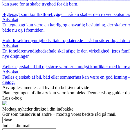
kan gøre for at skabe tryghed for dit barn.
Ægtepagt som konfliktforebygger – sådan skaber den ro ved skilsmis
Advokat
En ægtepagt kan være en kærlig og ansvarlig beslutning, der skaber ro
både nu og i fremtiden.
Hold forældremyndighedsaftaler opdaterede – sådan sikrer du, at de fort
Advokat
En forældremyndighedsaftale skal afspejle den virkelighed, jeres famili
nye drejninger.
Fælles ejerskab af bil og større værdier – undgå konflikter med klare a
Advokat
Fælles ejerskab af bil, båd eller sommerhus kan være en god løsning – 
dialog.
Arv og testamente - alt hvad du behøver at vide
Planlægningen af din arv kan være kompleks. Denne e-bog guider dig ge
Læs e-bog
Modtag nyheder direkte i din indbakke
Gør som tusindvis af andre – modtag vores bedste råd på mail.
Indtast din mail