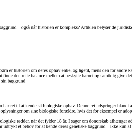
baggrund – også når historien er kompleks? Artiklen belyser de juridiske
e børn er historien om deres ophav enkel og ligetil, mens den for andre
 finde den rette balance mellem at beskytte barnet og samtidig give det 
å sin baggrund.
 har ret til at kende sit biologiske ophav. Denne ret udspringer blandt
l oplysninger om sine biologiske forældre, hvis det for eksempel er adopt
biologiske rødder, når det fylder 18 år. I sager om donorskab afhænger 
udtrykt et behov for at kende deres genetiske baggrund – ikke kun af n