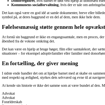
Donorregistret
, hvis barnet er født ved hjælp af donorsæd elle
Kommunens socialforvaltning
, hvis der er tale om anbringelse
Det kan også være en god idé at samle dokumenter, breve eller billeder,
symbol på, at deres baggrund er en del af dem, men ikke hele dem.
Følelsesmæssig støtte gennem hele opvæks
At forstå sin baggrund er ikke en engangssamtale, men en proces, 
åbenhed fra de voksne omkring det.
Det kan være en hjælp at bruge bøger, film eller samtalekort, der sætt
situationer – for eksempel adoptivfamilier eller familier med donorbør
En fortælling, der giver mening
I sidste ende handler det om at hjælpe barnet med at skabe en sammenh
med respekt og ærlighed, styrkes dets selvværd og evne til at navigere 
At kende sin historie er ikke det samme som at være bundet af den. Me
Advokat
Advokat
Forældreskab