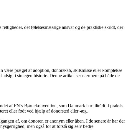
 rettigheder, det følelsesmæssige ansvar og de praktiske skridt, der
 kan være præget af adoption, donorskab, skilsmisse eller komplekse
indsigt i sin egen historie. Denne artikel ser nærmere på både de
 andet af FN’s Børnekonvention, som Danmark har tiltrådt. I praksis
eret eller født ved hjælp af donorsæd eller -æg.
adgangen af, om donoren er anonym eller åben. I de senere år har der
ysgerrighed, men også for at forstå sig selv bedre.