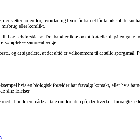
ne, der sætter tonen for, hvordan og hvornår barnet får kendskab til sin
misbrug eller konflikt.
tillid og selvforståelse. Det handler ikke om at fortælle alt på én gang
 mere komplekse sammenhænge.
rstå, og at signalere, at det altid er velkomment til at stille spørgsmål
empel hvis en biologisk forælder har fravalgt kontakt, eller hvis barne
de sine følelser.
d at finde en måde at tale om fortiden på, der hverken fornægter eller o
m