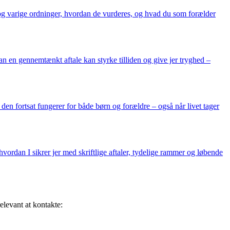
 og varige ordninger, hvordan de vurderes, og hvad du som forælder
n en gennemtænkt aftale kan styrke tilliden og give jer tryghed –
 den fortsat fungerer for både børn og forældre – også når livet tager
vordan I sikrer jer med skriftlige aftaler, tydelige rammer og løbende
elevant at kontakte: