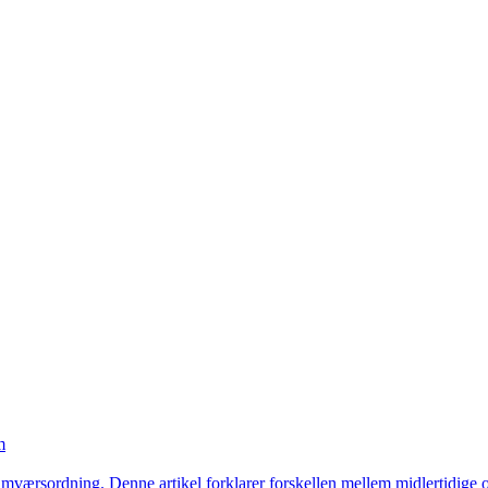
m
 samværsordning. Denne artikel forklarer forskellen mellem midlertidige