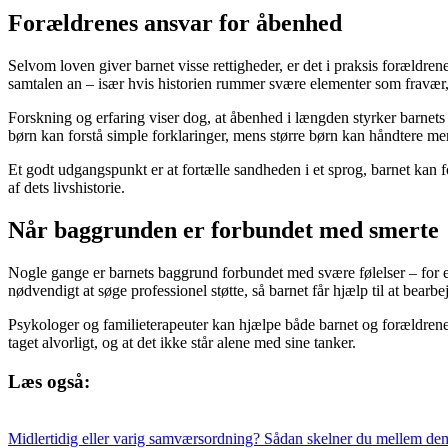
Forældrenes ansvar for åbenhed
Selvom loven giver barnet visse rettigheder, er det i praksis forældre
samtalen an – især hvis historien rummer svære elementer som fravær, 
Forskning og erfaring viser dog, at åbenhed i længden styrker barnets 
børn kan forstå simple forklaringer, mens større børn kan håndtere
Et godt udgangspunkt er at fortælle sandheden i et sprog, barnet kan fo
af dets livshistorie.
Når baggrunden er forbundet med smerte
Nogle gange er barnets baggrund forbundet med svære følelser – for eks
nødvendigt at søge professionel støtte, så barnet får hjælp til at bearbej
Psykologer og familieterapeuter kan hjælpe både barnet og forældrene me
taget alvorligt, og at det ikke står alene med sine tanker.
Læs også:
Midlertidig eller varig samværsordning? Sådan skelner du mellem de