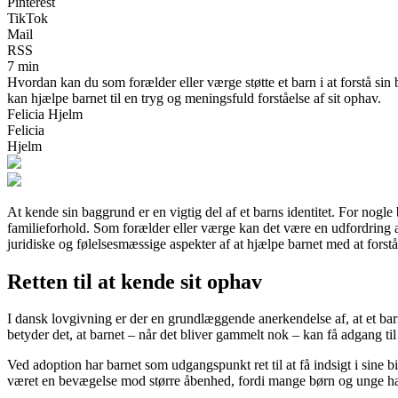
Pinterest
TikTok
Mail
RSS
7 min
Hvordan kan du som forælder eller værge støtte et barn i at forstå sin 
kan hjælpe barnet til en tryg og meningsfuld forståelse af sit ophav.
Felicia Hjelm
Felicia
Hjelm
At kende sin baggrund er en vigtig del af et barns identitet. For nogl
familieforhold. Som forælder eller værge kan det være en udfordring at
juridiske og følelsesmæssige aspekter af at hjælpe barnet med at forst
Retten til at kende sit ophav
I dansk lovgivning er der en grundlæggende anerkendelse af, at et barn
betyder det, at barnet – når det bliver gammelt nok – kan få adgang ti
Ved adoption har barnet som udgangspunkt ret til at få indsigt i sine 
været en bevægelse mod større åbenhed, fordi mange børn og unge har 