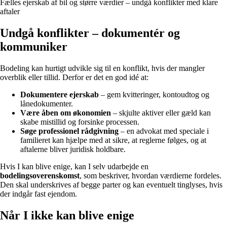
Fælles ejerskab af bil og større værdier – undgå konflikter med klare
aftaler
Undgå konflikter – dokumentér og
kommuniker
Bodeling kan hurtigt udvikle sig til en konflikt, hvis der mangler
overblik eller tillid. Derfor er det en god idé at:
Dokumentere ejerskab
– gem kvitteringer, kontoudtog og
lånedokumenter.
Være åben om økonomien
– skjulte aktiver eller gæld kan
skabe mistillid og forsinke processen.
Søge professionel rådgivning
– en advokat med speciale i
familieret kan hjælpe med at sikre, at reglerne følges, og at
aftalerne bliver juridisk holdbare.
Hvis I kan blive enige, kan I selv udarbejde en
bodelingsoverenskomst
, som beskriver, hvordan værdierne fordeles.
Den skal underskrives af begge parter og kan eventuelt tinglyses, hvis
der indgår fast ejendom.
Når I ikke kan blive enige