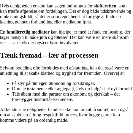
Hvis uenigheden er stor, kan sagen indbringes for
skifteretten
, som
kan træffe afgørelse om fordelingen. Det er dog både tidskrævende og
omkostningsfuldt, så det er som regel bedst at forsøge at finde en
løsning gennem forhandling eller mediation først.
En
familieretlig mediator
kan hjælpe jer med at finde en løsning, der
tager hensyn til både jura og følelser. Det kan være en mere skånsom
vej – især hvis der også er børn involveret.
Tænk fremad – lær af processen
Selvom bodeling ofte forbindes med afslutning, kan det også være en
anledning til at skabe klarhed og tryghed for fremtiden. Overvej at:
Få styr på din egen økonomi og forsikringer.
Oprette testamente eller ægtepagt, hvis du indgår i et nyt forhold.
Tale åbent med din partner om økonomi og ejerskab – det
forebygger misforståelser senere.
At kende sine rettigheder handler ikke kun om at få sin ret, men også
om at skabe en fair og respektfuld proces, hvor begge parter kan
komme videre på en ordentlig måde.