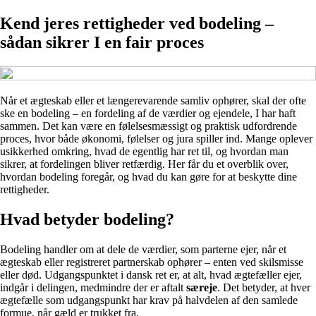
Kend jeres rettigheder ved bodeling –
sådan sikrer I en fair proces
Når et ægteskab eller et længerevarende samliv ophører, skal der ofte
ske en bodeling – en fordeling af de værdier og ejendele, I har haft
sammen. Det kan være en følelsesmæssigt og praktisk udfordrende
proces, hvor både økonomi, følelser og jura spiller ind. Mange oplever
usikkerhed omkring, hvad de egentlig har ret til, og hvordan man
sikrer, at fordelingen bliver retfærdig. Her får du et overblik over,
hvordan bodeling foregår, og hvad du kan gøre for at beskytte dine
rettigheder.
Hvad betyder bodeling?
Bodeling handler om at dele de værdier, som parterne ejer, når et
ægteskab eller registreret partnerskab ophører – enten ved skilsmisse
eller død. Udgangspunktet i dansk ret er, at alt, hvad ægtefæller ejer,
indgår i delingen, medmindre der er aftalt
særeje
. Det betyder, at hver
ægtefælle som udgangspunkt har krav på halvdelen af den samlede
formue, når gæld er trukket fra.