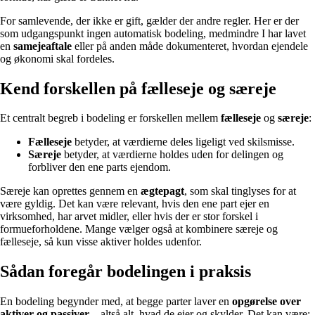
For samlevende, der ikke er gift, gælder der andre regler. Her er der
som udgangspunkt ingen automatisk bodeling, medmindre I har lavet
en
samejeaftale
eller på anden måde dokumenteret, hvordan ejendele
og økonomi skal fordeles.
Kend forskellen på fælleseje og særeje
Et centralt begreb i bodeling er forskellen mellem
fælleseje
og
særeje
:
Fælleseje
betyder, at værdierne deles ligeligt ved skilsmisse.
Særeje
betyder, at værdierne holdes uden for delingen og
forbliver den ene parts ejendom.
Særeje kan oprettes gennem en
ægtepagt
, som skal tinglyses for at
være gyldig. Det kan være relevant, hvis den ene part ejer en
virksomhed, har arvet midler, eller hvis der er stor forskel i
formueforholdene. Mange vælger også at kombinere særeje og
fælleseje, så kun visse aktiver holdes udenfor.
Sådan foregår bodelingen i praksis
En bodeling begynder med, at begge parter laver en
opgørelse over
aktiver og passiver
– altså alt, hvad de ejer og skylder. Det kan være: